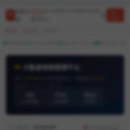
加拿大
首页
走势图
历史开奖
算法说明
28
登录
帮助中心
首页
/
加拿大28
/
预测分析
数据加密传输
7x24小时实时更新
累计分析 10000+ 期
服务 50000+ 用户
大数据智能预测平台
基于
LSTM-BP
混合神经网络算法 · 准确率高达
98.6%
数据来源：官方开奖 · 实时同步
151
71%
V3.2
已分析期数
当前准确率
算法版本
客服热线：
400-888-6666
service@pc28.com