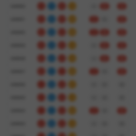
3466952
3
7
0
10
大
双
对
3466951
5
9
9
23
大
双
对
3466950
0
4
5
09
小
单
对
3466949
9
3
0
12
大
双
对
3466948
8
4
4
16
小
双
对
3466947
6
1
1
08
小
单
对
3466946
1
3
3
07
大
双
错
3466945
7
5
0
12
大
单
错
3466944
1
1
2
04
小
单
对
3466943
2
5
3
10
大
单
错