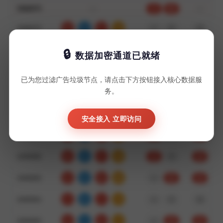
3466973
—
—
小
双
3466972
8
4
7
19
小
双
错
3466971
2
1
0
03
大
双
错
数据加密通道已就绪
3466970
3
6
7
16
小
双
对
已为您过滤广告垃圾节点，请点击下方按钮接入核心数据服
务。
3466969
1
9
2
12
大
双
对
3466968
5
2
2
09
小
双
对
安全接入 立即访问
3466967
0
9
9
18
大
单
对
3466966
8
3
7
18
大
单
对
3466965
3
3
0
06
大
双
对
3466964
7
5
1
13
大
双
错
3466963
5
7
5
17
小
单
对