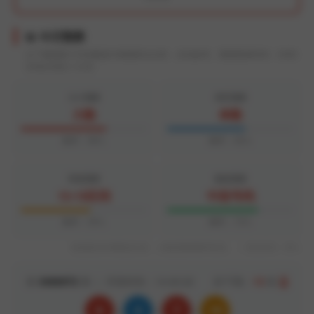
📊 今日预测
以下预测基于历史数据与智能算法分析，仅供参考。预测更新时间：2026
年08月08日 14:40
大小预测
单双预测
大数
单数
概率：68%
概率：62%
和值预测
极值预测
13-15区间
中段号码
概率：55%
概率：72%
根据最近50期数据分析，大数据预测概率较高。 ｜ 置信区间：95%
第
3466972
期 ｜ 开奖时间：14:40:22
距下期：
12
秒
+
+
=
8
4
7
19