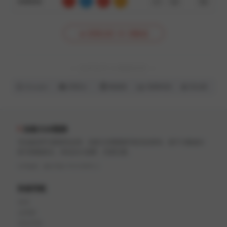
3466942
7
8
8
23
小
双
错
查看全部 151 期数据
— 合作伙伴 & 数据支持 —
Google
阿里云
数据堂
智算科技
安全盾
加拿大28预测
专业提供PC蛋蛋幸运28、加拿大28预测开奖历史查询。基于大数据分
析与智能算法，本站永久免费，无需注册。
ICP备案：豫ICP备17010199号-2
快速导航
首页
走势图
历史开奖